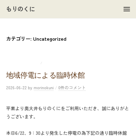
ュ
コ
ー
もりのくに
メ
ン
ニ
ュ
テ
ー
ン
ツ
カテゴリー:
Uncategorized
へ
ス
キ
UNCATEGORIZED
新着情報
/
ッ
地域停電による臨時休館
プ
2026-06-22
by
morinokuni
/
0件のコメント
平素より奥大井もりのくにをご利用いただき、誠にありがと
うございます。
本日6/22、9：30より発生した停電の為下記の通り臨時休館