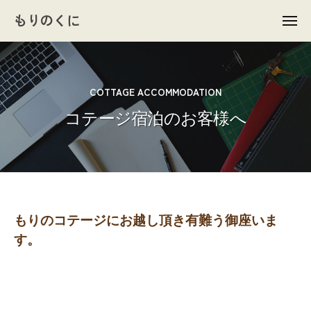
ュ
コ
ー
もりのくに
メ
ン
ニ
ュ
テ
ー
ン
ツ
COTTAGE ACCOMMODATION
へ
コテージ宿泊のお客様へ
ス
キ
ッ
プ
コ
もりのコテージにお越し頂き有難う御座いま
す。
テ
ー
ジ