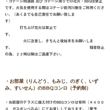
・コテージ間通路 及び コテージ周りでの花火・BBQは禁止
です。
火気を使用する際はコテージ前河川敷をご利用くださ
い。（あくまでも自己責任でお願い致しま
す）
打ち上げ花火は禁止で
す。
火に注意し、きちんと後始末をお願いしま
す。
騒音防止
の為、２２時以降はご遠慮下さい。
・お部屋（りんどう、もみじ、のぎく、いず
み、すいせん）の
BBQ
コンロ（予約制）
・お部屋のテラスに備え付けの
BBQ
コンロは
有料（￥４００
０ ガスボンベ込み）にてお貸ししております。（要予