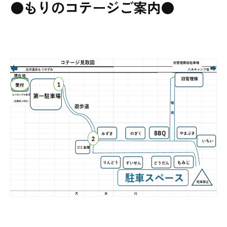
●もりのコテージご案内●
宿
泊
の
お
客
様
へ
2025-
03-
01
by
morinokuni