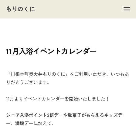
ュ
コ
ー
もりのくに
メ
ン
ニ
ュ
テ
ー
ン
ツ
新着情報
へ
11月入浴イベントカレンダー
ス
キ
ッ
「川根本町奥大井もりのくに」をご利用いただき、いつもあ
プ
りがとうございます。
11月よりイベントカレンダーを開始いたしました！
シニア入浴ポイント2倍デー
や
駄菓子がもらえるキッズデ
ー
、
満腹デー
に加えて、