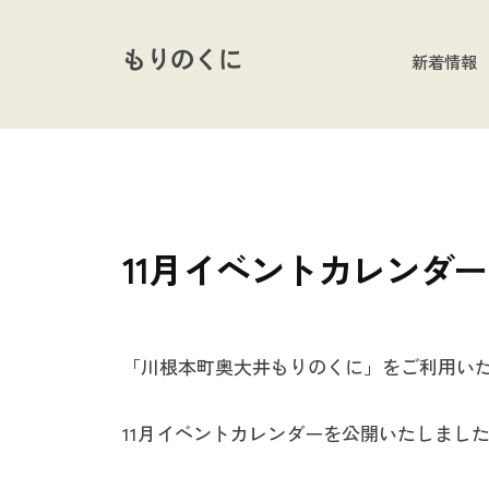
コ
ン
もりのくに
新着情報
テ
ン
ツ
へ
ス
新着情報
キ
11月イベントカレンダー
ッ
プ
「川根本町奥大井もりのくに」をご利用い
11月イベントカレンダーを公開いたしまし